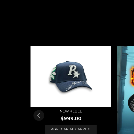
EL
NEW REBEL
$999.00