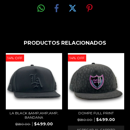
PRODUCTOS RELACIONADOS
14
%
OFF
14
%
OFF
LA BLACK &AMP;AMP;AMP;
DOMPE FULL PRINT
BANDANA
$499.00
$580.00
$499.00
$580.00